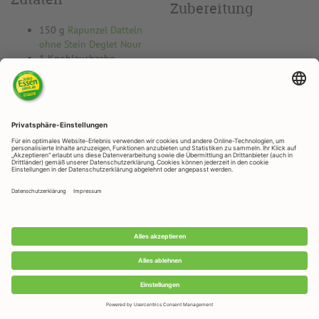
Zubereitung
150 g
Rapunzel Datteln
ohne Stein Deglet Nour
1 Knoblauchzehe
150 g Schmand
150 g Frischkäse
1 TL Harissa Paste
oder Sambal Olek
1 TL Currypulver
½ TL
Rapunzel Meersalz