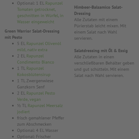
Optional: 1 EL
Rapunzel
Himbeer-Balsamico Salat-
Tomaten getrocknet,
Dressing
geschnitten in Würfel, in
Alle Zutaten mit einem
Wasser eingeweicht
Pürierstab leicht mixen. Mit
Green Warrior Salat-Dressing
einem Salat nach Wahl
mit Pesto
servieren.
5 EL
Rapunzel Olivenöl
mild, nativ extra
Salatdressing mit Öl & Essig
2 EL
Rapunzel
Alle Zutaten in einen
Condimento Bianco
verschließbaren Behälter geben
1 TL
Rapunzel
und gut schütteln. Mit einem
Kokosblütensirup
Salat nach Wahl servieren.
1 TL Zwergenwiese
Ganzkorn Senf
2 EL
Rapunzel Pesto
Verde, vegan
½ TL
Rapunzel Meersalz
jodiert
frisch gemahlener Pfeffer
zum Abschmecken
Optional: 4 EL Wasser
Optional: Frischer