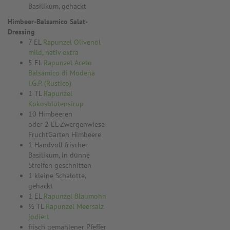
Basilikum, gehackt
Himbeer-Balsamico Salat-
Dressing
7 EL
Rapunzel Olivenöl
mild, nativ extra
5 EL
Rapunzel Aceto
Balsamico di Modena
I.G.P. (Rustico)
1 TL
Rapunzel
Kokosblütensirup
10 Himbeeren
oder 2 EL Zwergenwiese
FruchtGarten Himbeere
1 Handvoll frischer
Basilikum, in dünne
Streifen geschnitten
1 kleine Schalotte,
gehackt
1 EL
Rapunzel Blaumohn
½ TL
Rapunzel Meersalz
jodiert
frisch gemahlener Pfeffer