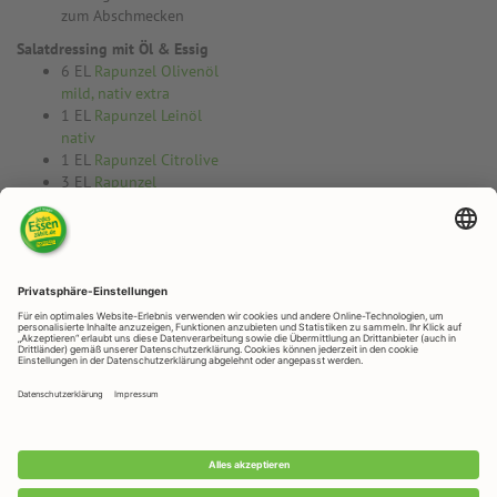
zum Abschmecken
Salatdressing mit Öl & Essig
6 EL
Rapunzel Olivenöl
mild, nativ extra
1 EL
Rapunzel Leinöl
nativ
1 EL
Rapunzel Citrolive
3 EL
Rapunzel
Weißweinessig
1 TL
Rapunzel
Kräutersalz jodiert
2 EL frischer
Schnittlauch, klein
gehackt
RAPUNZEL NATURKOST GmbH
Rapunzelstraße 1, D - 87764 Legau