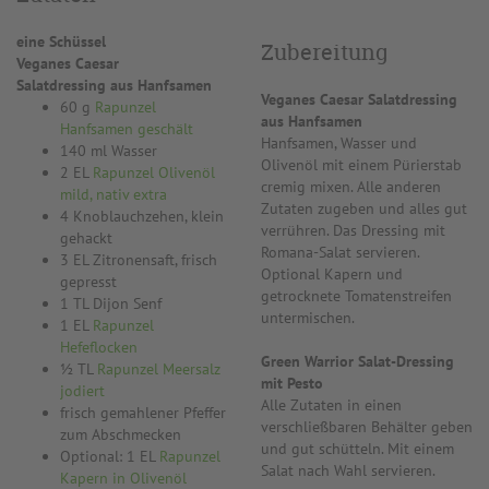
eine Schüssel
Zubereitung
Veganes Caesar
Salatdressing aus Hanfsamen
Veganes Caesar Salatdressing
60 g
Rapunzel
aus Hanfsamen
Hanfsamen geschält
Hanfsamen, Wasser und
140 ml Wasser
Olivenöl mit einem Pürierstab
2 EL
Rapunzel Olivenöl
cremig mixen. Alle anderen
mild, nativ extra
Zutaten zugeben und alles gut
4 Knoblauchzehen, klein
verrühren. Das Dressing mit
gehackt
Romana-Salat servieren.
3 EL Zitronensaft, frisch
Optional Kapern und
gepresst
getrocknete Tomatenstreifen
1 TL Dijon Senf
untermischen.
1 EL
Rapunzel
Hefeflocken
Green Warrior Salat-Dressing
½ TL
Rapunzel Meersalz
mit Pesto
jodiert
Alle Zutaten in einen
frisch gemahlener Pfeffer
verschließbaren Behälter geben
zum Abschmecken
und gut schütteln. Mit einem
Optional: 1 EL
Rapunzel
Salat nach Wahl servieren.
Kapern in Olivenöl