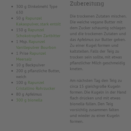
Zubereitung
300 g Dinkelmehl Type
630
Die trockenen Zutaten mischen.
50 g
Rapunzel
Die weiche vegane Butter mit
Kakaopulver, stark entölt
dem Zucker schaumig schlagen
150 g
Rapunzel
und die trockenen Zutaten und
Schokotropfen Zartbitter
das Apfelmus zur Butter geben.
1 Msp.
Rapunzel
Zu einer Kugel formen und
Vanillepulver Bourbon
kaltstellen. Falls der Teig zu
1 Prise
Rapunzel
trocken sein sollte, mit etwas
Meersalz
pflanzlicher Milch geschmeidig
10 g Backpulver
kneten.
200 g pflanzliche Butter,
weich
Am nächsten Tag den Teig zu
100 g
Rapunzel
circa 15 gleichgroße Kugeln
Cristallino Rohrzucker
formen. Die Kugeln in der Hand
80 g Apfelmus
flach drücken und mit etwas
300 g bionella
bionella füllen. Den Teig
vorsichtig zusammen falten
und wieder zu einer Kugeln
formen.