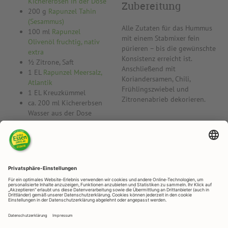
Kichererbsen in der Dose
Zubereitung
200 g
Rapunzel Tahin
(Sesammus)
Alle Zutaten für das Hummus
100 ml
Rapunzel
mit einem Stabmixer fein
Olivenöl fruchtig, nativ
pürieren – bis die gewünschte
extra
Konsistenz erreicht ist.
½ Zitrone, Saft
Anschließend mit
1 EL
Rapunzel Meersalz,
Koriandersamen, Chili,
Atlantik
Frühlingszwiebel und
1 EL Kreuzkümmel
Zitronenabrieb dekorieren.
ca. 200 ml Kichererbsen
Wasser aus der Dose
Topping:
½ frische Chili
1 TL Koriandersamen
1 TL Zitrone, Abrieb
1 Frühlingszwiebel,
geschnitten