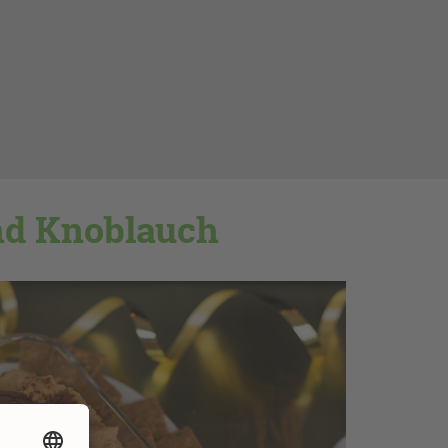
nd Knoblauch