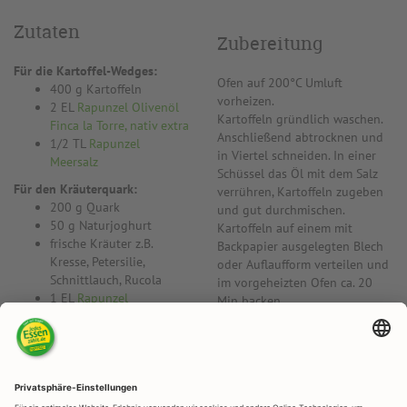
Zutaten
Zubereitung
Für die Kartoffel-Wedges:
Ofen auf 200°C Umluft
400 g Kartoffeln
vorheizen.
2 EL
Rapunzel Olivenöl
Kartoffeln gründlich waschen.
Finca la Torre, nativ extra
Anschließend abtrocknen und
1/2 TL
Rapunzel
in Viertel schneiden. In einer
Meersalz
Schüssel das Öl mit dem Salz
Für den Kräuterquark:
verrühren, Kartoffeln zugeben
200 g Quark
und gut durchmischen.
50 g Naturjoghurt
Kartoffeln auf einem mit
frische Kräuter z.B.
Backpapier ausgelegten Blech
Kresse, Petersilie,
oder Auflaufform verteilen und
Schnittlauch, Rucola
im vorgeheizten Ofen ca. 20
1 EL
Rapunzel
Min backen.
OXYGUARD® Leinöl nativ
1 EL
Rapunzel Olivenöl
Für den Kräuterquark:
Finca la Torre, nativ extra
Kräuter klein hacken. Alle
1 Prise
Rapunzel
Zutaten mit dem Quark und
Meersalz
dem Joghurt mischen und
1 Prise Pfeffer