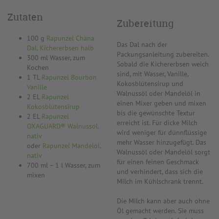
Zutaten
Zubereitung
100 g
Rapunzel Chana
Das Dal nach der
Dal, Kichererbsen halb
Packungsanleitung zubereiten.
300 ml Wasser, zum
Sobald die Kichererbsen weich
Kochen
sind, mit Wasser, Vanille,
1 TL
Rapunzel Bourbon
Kokosblütensirup und
Vanille
Walnussöl oder Mandelöl in
2 EL
Rapunzel
einen Mixer geben und mixen
Kokosblütensirup
bis die gewünschte Textur
2 EL
Rapunzel
erreicht ist. Für dicke Milch
OXAGUARD® Walnussöl,
wird weniger für dünnflüssige
nativ
mehr Wasser hinzugefügt. Das
oder
Rapunzel Mandelöl,
Walnussöl oder Mandelöl sorgt
nativ
für einen feinen Geschmack
700 ml – 1 l Wasser, zum
und verhindert, dass sich die
mixen
Milch im Kühlschrank trennt.
Die Milch kann aber auch ohne
Öl gemacht werden. Sie muss