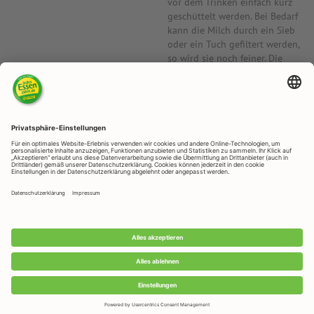
vor dem Trinken einfach kurz
geschüttelt werden. Bei Bedarf
kann die Milch durch ein Sieb
oder ein Tuch gefiltert werden,
so wird sie noch feiner. Die
Milch kann bis zu 4 Tage im
Kühlschrank aufbewahrt
werden.
Hinweis:
Das Mandelöl
ist sehr mild im Geschmack.
Wenn Sie das typisch nussige
Aroma der Walnuss lieben,
dann greifen Sie gerne zum
Walnussöl.
RAPUNZEL NATURKOST GmbH
Rapunzelstraße 1, D - 87764 Legau
Telefon: +49 (0) 8330 / 529 - 0
Telefax: +49 (0) 8330 / 529 - 1188
E-Mail: info@rapunzel.de