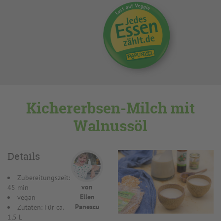
Kichererbsen-Milch mit
Walnussöl
Details
Zubereitungszeit:
von
45 min
Ellen
vegan
Panescu
Zutaten: Für ca.
1,5 L