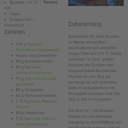
Panescu
Backzeit: 1 h 15
min
vegan
Zutaten: Für 1
Zubereitung
Kastenbrot
Zutaten
Buchweizen für zwei Stunden
in Wasser einweichen,
220 g
Rapunzel
anschließend gut abtropfen
Buchweizen, eingeweicht
lassen. Ofen auf 170 °C Umluft
Wasser zum Einweichen
vorheizen. In einer großen
90 g Kürbiskernmehl
Schüssel alle Zutaten inkl.
60 g
Rapunzel
eingeweichtem Buchweizen
Sonnenblumenkerne
mischen bis der Teig gut
45 g
Rapunzel Leinsaat
vermengt ist und zusammen
geschrotet
klebt. Eine Kastenform mit
80 g Chiasamen
Backpapier auslegen und den
60 g Flohsamenschalen
Teig in die Form pressen.
1 TL
Rapunzel Meersalz,
Atlantik
Das Brot 50 – 60 Minuten
60 g Haselnüsse
backen, bis die Oberseite
3 EL
Rapunzel Kokosöl
knusprig ist. Anschließend aus
nativ, geschmolzen
der Backform nehmen, auf ein