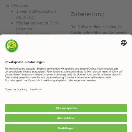
für 4 Personen
2 kleine Süßkartoffeln
Zubereitung
(ca. 300 g)
frischer Ingwer, ca. 3 cm,
Die Süßkartoffeln schälen, in
gerieben
Stücke schneiden und in wenig
50 g
Rapunzel Kokosmus
Wasser weich dünsten.
Rapunzel Meersalz
Abgießen und mit Kokosmus
und geriebenem Ingwer
pürieren. Mit Salz abschmecken.
Tipp:
Kokosmus vor
Verwendung ins heiße
Wasserbad stellen.
RAPUNZEL NATURKOST GmbH
Rapunzelstraße 1, D - 87764 Legau
Telefon: +49 (0) 8330 / 529 - 0
Telefax: +49 (0) 8330 / 529 - 1188
E-Mail: info@rapunzel.de