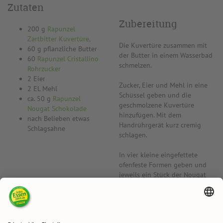
Zutaten
Zubereitung
200 g
Rapunzel
Zartbitter Kuvertüre,
Die Kuvertüre zusammen mit
60 g pflanzliche Butter
der Butter in einem Wasserbad
60
Rapunzel Cristallino
schmelzen.
Rohrzucker
2 Eier
Zucker, Eier und Mehl in eine
2 EL Mehl
Schüssel geben und die
ca. 50 g
Rapunzel
geschmolzene Kuvertüre
Nougat Schokolade
hinzufügen. Mit dem
nach Belieben etwas
Handrührgerät kurz cremig
Schlagsahne
schlagen.
In vier kleine eingefettete
ofenfeste Formen geben und
jeweils ein Stück der Nougat
Schokolade mittig in den Teig
drücken bis das Stück fast
versunken ist. 15 Minuten bei
180° C Unter-/Oberhitze