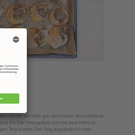
en und mit der Hefe gut vermischen. Anschließend
 und die Eier hinzugeben und mit dem Mehl zu
en Teig kneten. Den Teig zugedeckt für eine