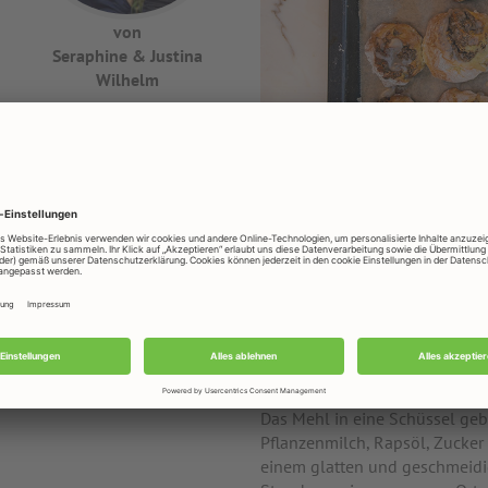
von
Seraphine & Justina
Wilhelm
bst
Zubereitung
hte Mandelmilch
)
Für den Hefeteig:
Das Mehl in eine Schüssel geb
Pflanzenmilch, Rapsöl, Zucker
einem glatten und geschmeidig