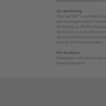
Stunde an einem warmen Ort g
Für die Füllung:
Ofen auf 180° C vorheizen. B
gut vermengen in einer Schüss
rechteckig (ca. 30x40 cm) ausr
Die Rolle in 2-3 cm dicke Sch
Die Nussschnecken auf ein mi
Grad für 20 Minuten backen.
Für die Glasur:
Puderzucker mit Zitronensaft
damit bestreichen.