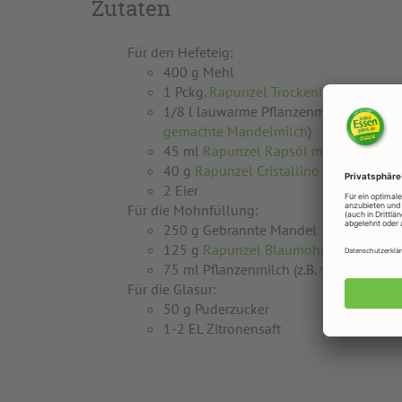
Zutaten
Für den Hefeteig:
400 g Mehl
1 Pckg.
Rapunzel Trockenhefe
1/8 l lauwarme Pflanzenmilch (z.B.
sel
gemachte Mandelmilch
)
45 ml
Rapunzel Rapsöl mild
40 g
Rapunzel Cristallino Rohrzucker
2 Eier
Für die Mohnfüllung:
250 g Gebrannte Mandel
125 g
Rapunzel Blaumohn
75 ml Pflanzenmilch (z.B.
selbst gemac
Für die Glasur:
50 g Puderzucker
1-2 EL Zitronensaft