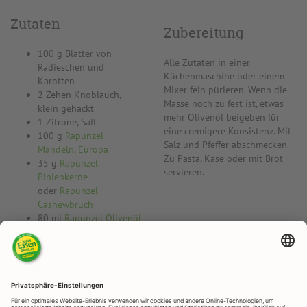
Zutaten
Zubereitung
100 g Blätter von
Alle Zutaten in einer
Radieschen und
Küchenmaschine oder einem
Karotten
Mixer fein pürieren. Wenn die
2 Zehen Knoblauch,
Masse noch zu fest ist, etwas
klein gehackt
mehr Olivenöl beigeben für
1 Zitrone, Saft
eine cremigere Konsistenz. Mit
100 g
Rapunzel
Salz und Pfeffer abschmecken.
Mandeln, Europa
Zu Pasta, Käse oder mit Brot
35 g
Rapunzel
servieren.
Pinienkerne
oder
Rapunzel
Cashewbruch
80 ml
Rapunzel Olivenöl
mild, nativ extra
1 TL
Rapunzel
OXYGUARD® Leinöl nativ
¼ EL
Rapunzel Meersalz
jodiert
Pfeffer zum Abschmecken