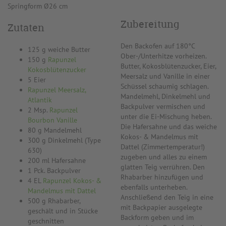
Springform Ø26 cm
Zubereitung
Zutaten
Den Backofen auf 180°C
125 g weiche Butter
Ober-/Unterhitze vorheizen.
150 g
Rapunzel
Butter, Kokosblütenzucker, Eier,
Kokosblütenzucker
Meersalz und Vanille in einer
5 Eier
Schüssel schaumig schlagen.
Rapunzel Meersalz,
Mandelmehl, Dinkelmehl und
Atlantik
Backpulver vermischen und
2 Msp.
Rapunzel
unter die Ei-Mischung heben.
Bourbon Vanille
Die Hafersahne und das weiche
80 g Mandelmehl
Kokos- & Mandelmus mit
300 g Dinkelmehl (Type
Dattel (Zimmertemperatur!)
630)
zugeben und alles zu einem
200 ml Hafersahne
glatten Teig verrühren. Den
1 Pck. Backpulver
Rhabarber hinzufügen und
4 EL
Rapunzel Kokos- &
ebenfalls unterheben.
Mandelmus mit Dattel
Anschließend den Teig in eine
500 g Rhabarber,
mit Backpapier ausgelegte
geschält und in Stücke
Backform geben und im
geschnitten