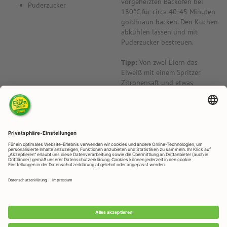
vorgeheizten Backofen bei
Puderzucker
180°C für circa 40-45 Minuten
goldbraun backen. Den Kuchen
abkühlen lassen und mit
Puderzucker bestreuen.
Tipp:
Von zwei Eiern das
Eiweiß mit einem Spritzer
Zitronensaft und etwas
Kokosblütenzucker steif
schlagen und 15-20 Minuten
vor Ende der Backzeit auf den
Kuchen geben. Anschließend
den Kuchen fertig backen.
Aufpassen, dass das Baiser
nicht zu dunkel oder zu fest
wird.
RAPUNZEL NATURKOST GmbH
Rapunzelstraße 1, D - 87764 Legau