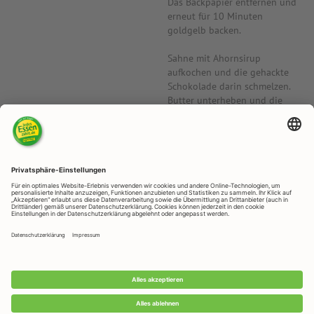
Das Backpapier entfernen und
erneut für 10 Minuten
goldgelb backen.
Sahne mit Ahornsirup
aufkochen und die gehackte
Schokolade darin schmelzen.
Butter unterheben und die
Creme etwas abkühlen lassen.
Die Walnusskernstückchen auf
dem Boden der Tarte verteilen,
die Schokoladencreme darüber
geben und für ca. 2 Stunden
kalt stellen. Vor dem Servieren
mit den halben Walnusskernen
bestreuen.
RAPUNZEL NATURKOST GmbH
Rapunzelstraße 1, D - 87764 Legau
Telefon: +49 (0) 8330 / 529 - 0