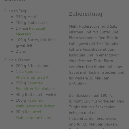
Für den Teig:
Zubereitung
250 g Mehl
100 g Puderzucker
Mehl, Puderzucker und Salz
1 Prise
Rapunzel
mischen und mit Butter und
Meersalz
Eiern verkneten. Den Teig in
100 g Butter, kalt, fein
Folie gewickelt 1–2 Stunden
gewürfelt
kühlen. Anschließend dünn
2 Eier
ausrollen und in einer zuvor
Für die Creme:
eingefetteten Tarte-Form
200 g Schlagsahne
verteilen. Den Boden mit einer
1 EL
Rapunzel
Gabel mehrfach einstechen und
Ahornsirup Grad A
für weitere 30 Minuten
250 g
Rapunzel
tiefkühlen.
Edelbitter Schokolade,
40 g Butter, sehr weich
Den Backofen auf 180 °C
100 g
Rapunzel
(Umluft: 160 °C) vorheizen. Den
Walnusskernstückchen
Teigboden mit Backpapier
20 g
Rapunzel
belegen und mit
Walnusskerne halbe
Hülsenfrüchten beschweren
und für 10 Minuten backen.