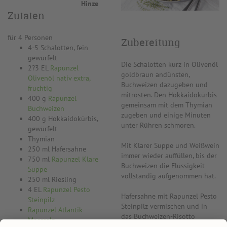
Hinze
Zutaten
für 4 Personen
Zubereitung
4-5 Schalotten, fein
gewürfelt
Die Schalotten kurz in Olivenöl
2?3 EL
Rapunzel
goldbraun andünsten,
Olivenöl nativ extra,
Buchweizen dazugeben und
fruchtig
mitrösten. Den Hokkaidokürbis
400 g
Rapunzel
gemeinsam mit dem Thymian
Buchweizen
zugeben und einige Minuten
400 g Hokkaidokürbis,
unter Rühren schmoren.
gewürfelt
Thymian
Mit Klarer Suppe und Weißwein
250 ml Hafersahne
immer wieder auffüllen, bis der
750 ml
Rapunzel Klare
Buchweizen die Flüssigkeit
Suppe
vollständig aufgenommen hat.
250 ml Riesling
4 EL
Rapunzel Pesto
Hafersahne mit Rapunzel Pesto
Steinpilz
Steinpilz vermischen und in
Rapunzel Atlantik-
das Buchweizen-Risotto
Meersalz
einrühren. Sobald der