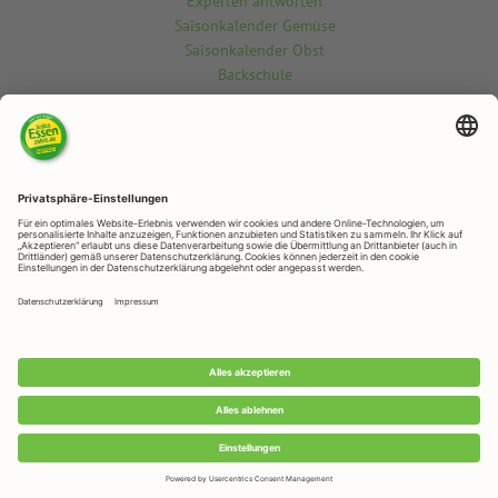
Experten antworten
Saisonkalender Gemüse
Saisonkalender Obst
Backschule
Kontakt
Du möchtest etwas über die vegetarisch-vegane Welt wissen? Gern
beantworten wir deine Fragen.
Kontaktiere uns hier
RAPUNZEL NATURKOST
Rapunzelstr. 1, 87764 Legau
Telefon: +49 (0)8330 / 529 - 0
Telefax: +49 (0)8330 / 529 – 1188
E-Mail:
veggie@rapunzel.de
•
RAPUNZEL NATURKOST GmbH © 2026 •
Impressum
&
Datenschutz
Datenschutz-Einstellungen