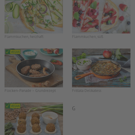
Flammkuchen, herzhaft
Flammkuchen, süß
Flocken-Panade – Grundrezept
Frittata Delikatess
G