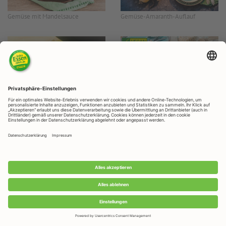
Gemüse mit Mandelsauce
Gemüse-Amaranth-Auflauf
Gemüse-Reis-Pfanne im Wok
Gemüseauflauf mit Knusper-Kruste
Gemüsecurry mit Süßkartoffeln und Cashews
Gemüsecurry mit Linsen