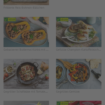
Frittierte Reis-Bohnen-Bällchen
Gebackener Butternut Kürbis mit Quinoa, Kichererbsen und Korinthen
Gefüllte Champion-Kartoffelküchlein
Gegrillter Schafskäse mit Tomatenscheiben
Gegrilltes Gemüse