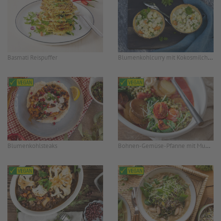
Blumenkohlcurry mit Kokosmilch, ayurvedisch
Basmati Reispuffer
Bohnen-Gemüse-Pfanne mit Mungbohnen, Kartoffeln und Spinat
Blumenkohlsteaks