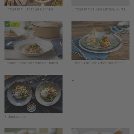
Eintopf mit gelben Erbsen, Wurzelgemüse und Räuchertofu
Eintopf mit Flageolet Bohnen
Emmer Pasta mit cremiger Tomatensauce
Erbsen-Filo-Päckchen auf marinierten Gemüselinguini
F
Erdnusssauce