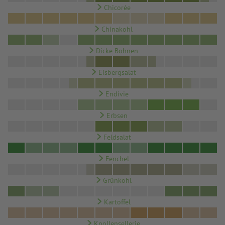
Chicorée
Chinakohl
Dicke Bohnen
Eisbergsalat
Endivie
Erbsen
Feldsalat
Fenchel
Grünkohl
Kartoffel
Knollensellerie