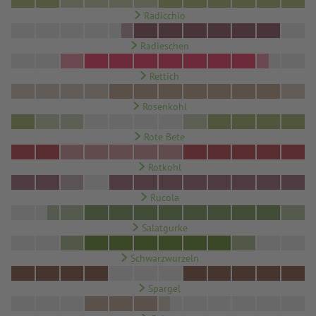
Radicchio
Radieschen
Rettich
Rosenkohl
Rote Bete
Rotkohl
Rucola
Salatgurke
Schwarzwurzeln
Spargel