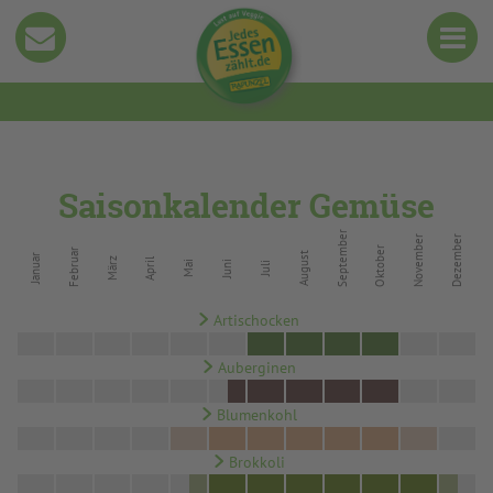
Saisonkalender Gemüse
September
November
Dezember
Oktober
Februar
August
Januar
März
April
Juni
Mai
Juli
Artischocken
Auberginen
Blumenkohl
Brokkoli