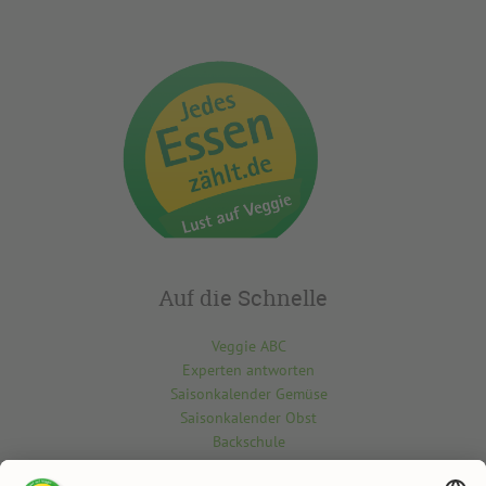
Auf die Schnelle
Veggie ABC
Experten antworten
Saisonkalender Gemüse
Saisonkalender Obst
Backschule