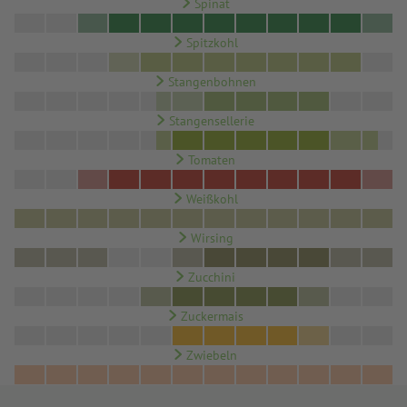
Spinat
Spitzkohl
Stangenbohnen
Stangensellerie
Tomaten
Weißkohl
Wirsing
Zucchini
Zuckermais
Zwiebeln