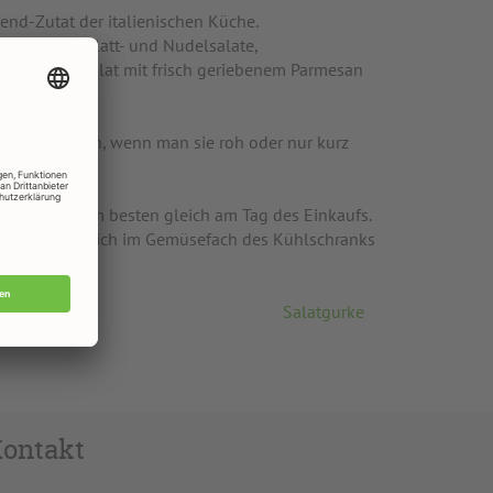
rend-Zutat der italienischen Küche.
k peppt er Blatt- und Nudelsalate,
r ist Rucolasalat mit frisch geriebenem Parmesan
st am stärksten, wenn man sie roh oder nur kurz
 Blattsalat am besten gleich am Tag des Einkaufs.
eutel hält er sich im Gemüsefach des Kühlschranks
Salatgurke
ontakt