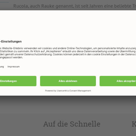
Rucola, auch Rauke genannt, ist seit Jahren eine beliebte T
Mit seinem intensiv-würzigen, beinahe pfeffrigen Geschmac
Tomatengerichte, Pasta, Pizza und Suppen auf. Ein Klassike
und gerösteten Pinienkernen.
Das herbscharfe Aroma der tiefgrünen, länglichen Blätter i
gegart genießt.
Da Rucola schnell welkt, verarbeitet man den mediterranen
In einer großen Plastikdose oder in einem großen Gefrierb
noch ein bis zwei Tage.
Rotkohl
ABC
Auf die Schnelle
K