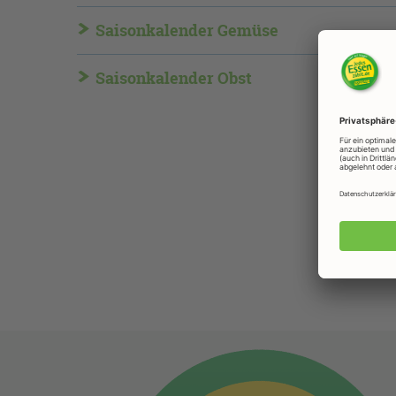
Saisonkalender Gemüse
Saisonkalender Obst