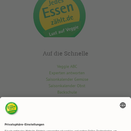
Auf die Schnelle
Veggie ABC
Experten antworten
Saisonkalender Gemüse
Saisonkalender Obst
Backschule
Kontakt
Du möchtest etwas über die vegetarisch-vegane Welt wissen? Gern
beantworten wir deine Fragen.