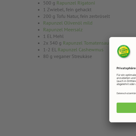
500 g
Rapunzel Rigatoni
1 Zwiebel, fein gehackt
200 g Tofu Natur, fein zerbröselt
Rapunzel Olivenöl mild
Rapunzel Meersalz
1 EL Mehl
2x 340 g
Rapunzel Tomatensauce Toskana
1-2 EL
Rapunzel Cashewmus
80 g veganer Streukäse