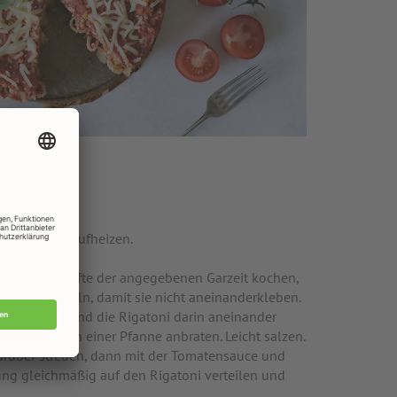
Unterhitze aufheizen.
wasser die Hälfte der angegebenen Garzeit kochen,
 Öl beträufeln, damit sie nicht aneinanderkleben.
r auslegen und die Rigatoni darin aneinander
in etwas Öl in einer Pfanne anbraten. Leicht salzen.
arüber streuen, dann mit der Tomatensauce und
ng gleichmäßig auf den Rigatoni verteilen und