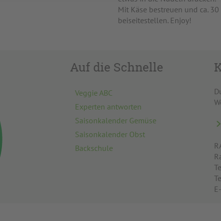
Mit Käse bestreuen und ca. 3
beiseitestellen. Enjoy!
Auf die Schnelle
K
D
Veggie ABC
W
Experten antworten
Saisonkalender Gemüse
Saisonkalender Obst
R
Backschule
R
Te
T
E