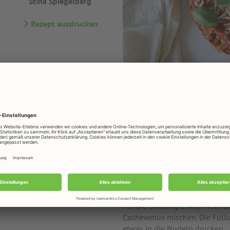
Stina Spiegelberg
Rezept ausdrucken
Zubereitung
Den Backofen auf 180°C Ober-/
Die Rigatoni in reichlich Salz
dann abschütten und mit etwas
Eine Springform mit Backpapie
aufstellen. Zwiebeln und Tofu 
Für die Bindung etwas Mehl d
Cashewmus mischen. Die Füllu
etwas in die Nudeln drücken.