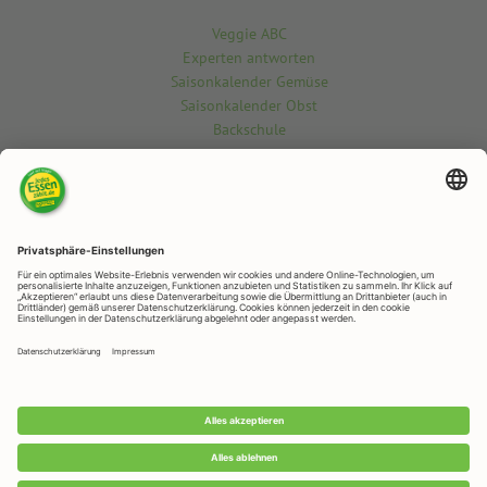
Veggie ABC
Experten antworten
Saisonkalender Gemüse
Saisonkalender Obst
Backschule
Kontakt
Du möchtest etwas über die vegetarisch-vegane Welt wissen? Gern
beantworten wir deine Fragen.
Kontaktiere uns hier
RAPUNZEL NATURKOST
Rapunzelstr. 1, 87764 Legau
Telefon: +49 (0)8330 / 529 - 0
Telefax: +49 (0)8330 / 529 – 1188
E-Mail:
veggie@rapunzel.de
•
RAPUNZEL NATURKOST GmbH © 2026 •
Impressum
&
Datenschutz