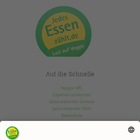
Auf die Schnelle
Veggie ABC
Experten antworten
Saisonkalender Gemüse
Saisonkalender Obst
Backschule
Kontakt