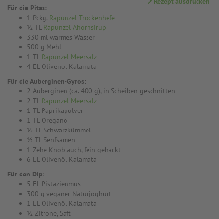
Rezept ausdrucken
Für die Pitas:
1 Pckg.
Rapunzel Trockenhefe
½ TL
Rapunzel Ahornsirup
330 ml warmes Wasser
500 g Mehl
1 TL
Rapunzel Meersalz
4 EL Olivenöl Kalamata
Für die Auberginen-Gyros:
2 Auberginen (ca. 400 g), in Scheiben geschnitten
2 TL
Rapunzel Meersalz
1 TL Paprikapulver
1 TL Oregano
½ TL Schwarzkümmel
½ TL Senfsamen
1 Zehe Knoblauch, fein gehackt
6 EL Olivenöl Kalamata
Für den Dip:
5 EL Pistazienmus
300 g veganer Naturjoghurt
1 EL Olivenöl Kalamata
½ Zitrone, Saft