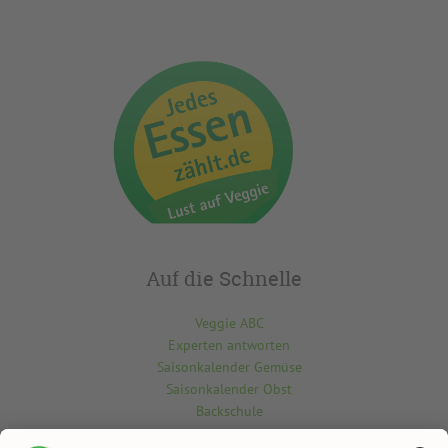
Auf die Schnelle
Veggie ABC
Experten antworten
Saisonkalender Gemüse
Saisonkalender Obst
Backschule