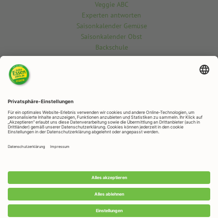
Veggie ABC
Experten antworten
Saisonkalender Gemüse
Saisonkalender Obst
Backschule
Kontakt
Du möchtest etwas über die vegetarisch-vegane Welt wissen? Gern
beantworten wir deine Fragen.
Kontaktiere uns hier
RAPUNZEL NATURKOST
Rapunzelstr. 1, 87764 Legau
Telefon: +49 (0)8330 / 529 - 0
Telefax: +49 (0)8330 / 529 – 1188
E-Mail:
veggie@rapunzel.de
•
RAPUNZEL NATURKOST GmbH © 2026 •
Impressum
&
Datenschutz
Datenschutz-Einstellungen