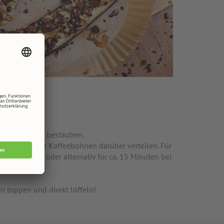
 und mit Zimt bestäuben.
ie gehackten Kaffeebohnen darüber verteilen. Für
 Fryer geben oder alternativ für ca. 15 Minuten bei
 toppen und direkt löffeln!