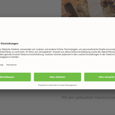
Zubereitung
Banane mit Honig bestreichen
Nussmus, Schokotropfen und d
5 Minuten bei 180° C in den Air
200° C in den Ofen geben.
Mit den gehackten Haselnüssen