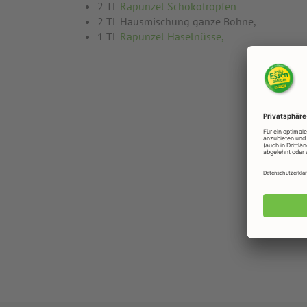
2 TL
Rapunzel Schokotropfen
2 TL Hausmischung ganze Bohne,
1 TL
Rapunzel Haselnüsse,