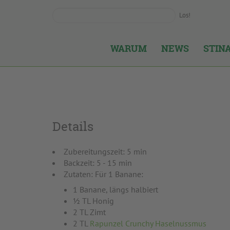
Los!
WARUM
NEWS
STIN
Details
Zubereitungszeit: 5 min
Backzeit: 5 - 15 min
Zutaten: Für 1 Banane:
1 Banane, längs halbiert
½ TL Honig
2 TL Zimt
2 TL
Rapunzel Crunchy Haselnussmus