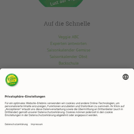
Auf die Schnelle
Veggie ABC
Experten antworten
Saisonkalender Gemüse
Saisonkalender Obst
Backschule
Kontakt
Du möchtest etwas über die vegetarisch-vegane Welt wissen? Gern
beantworten wir deine Fragen.
Kontaktiere uns hier
RAPUNZEL NATURKOST
Rapunzelstr. 1, 87764 Legau
Telefon: +49 (0)8330 / 529 - 0