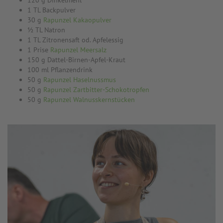
120 g Dinkelmehl
1 TL Backpulver
30 g
Rapunzel Kakaopulver
½ TL Natron
1 TL Zitronensaft od. Apfelessig
1 Prise
Rapunzel Meersalz
150 g Dattel-Birnen-Apfel-Kraut
100 ml Pflanzendrink
50 g
Rapunzel Haselnussmus
50 g
Rapunzel Zartbitter-Schokotropfen
50 g
Rapunzel Walnusskernstücken