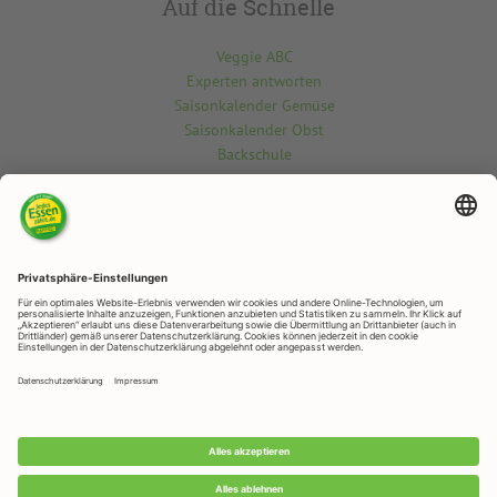
Auf die Schnelle
Veggie ABC
Experten antworten
Saisonkalender Gemüse
Saisonkalender Obst
Backschule
Kontakt
Du möchtest etwas über die vegetarisch-vegane Welt wissen? Gern
beantworten wir deine Fragen.
Kontaktiere uns hier
RAPUNZEL NATURKOST
Rapunzelstr. 1, 87764 Legau
Telefon: +49 (0)8330 / 529 - 0
Telefax: +49 (0)8330 / 529 – 1188
E-Mail:
veggie@rapunzel.de