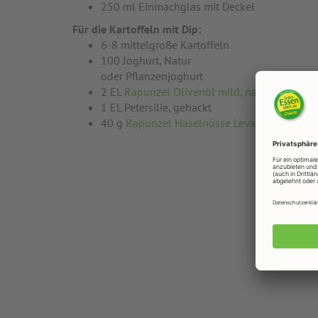
250 ml Einmachglas mit Deckel
Für die Kartoffeln mit Dip:
6-8 mittelgroße Kartoffeln
100 Joghurt, Natur
oder Pflanzenjoghurt
2 EL
Rapunzel Olivenöl mild, nativ extra
1 EL Petersilie, gehackt
40 g
Rapunzel Haselnüsse Levantiner