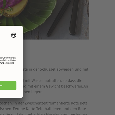
tellen. Rote Bete in der Schüssel abwiegen und mit
kel geben und mit Wasser auffüllen, so dass die
verschließen und mit einem Gewicht beschweren. An
tens zwei Wochen lagern.
 kochen. In der Zwischenzeit fermentierte Rote Bete
schen. Fertige Kartoffeln halbieren und den Rote-
tersilie und den gehackten Haselnüssen bestreuen.