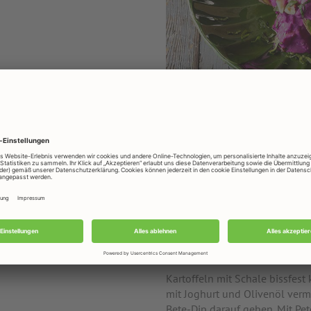
Zubereitung
Eine Schüssel auf die Waage s
dem Salz vermischen.
Den Inhalt in ein Glas mit Dec
Rote Bete abgedeckt ist. Gut 
einem dunklen Ort für mindes
Kartoffeln mit Schale bissfest
mit Joghurt und Olivenöl vermi
Bete-Dip darauf geben. Mit Pe