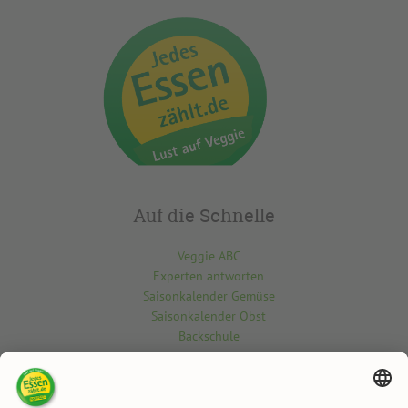
Auf die Schnelle
Veggie ABC
Experten antworten
Saisonkalender Gemüse
Saisonkalender Obst
Backschule
Kontakt