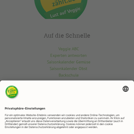
Auf die Schnelle
Veggie ABC
Experten antworten
Saisonkalender Gemüse
Saisonkalender Obst
Backschule
Kontakt
Du möchtest etwas über die vegetarisch-vegane Welt wissen? Gern
beantworten wir deine Fragen.
Kontaktiere uns hier
RAPUNZEL NATURKOST