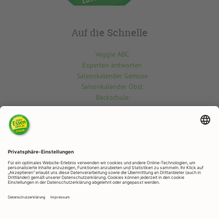
Auf die Schnelle
Veggie ABC
Experten antworten
Saisonkalender Gemüse
Saisonkalender Obst
Backschule
Kontakt
Du möchtest etwas über die vegetarisch-vegane Welt wissen? Gern
beantworten wir deine Fragen.
Kontaktiere uns hier
RAPUNZEL NATURKOST
Rapunzelstr. 1, 87764 Legau
Telefon: +49 (0)8330 / 529 - 0
Telefax: +49 (0)8330 / 529 – 1188