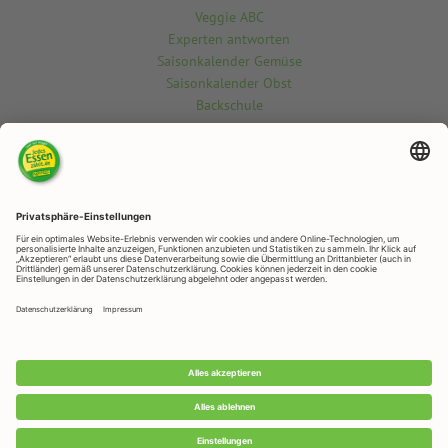
Veggie ABC
Experten antworten
Saisonkalender Gemüse
Saisonkalender Obst
Backschule
Kontakt
Du möchtest etwas über die vegetarisch-vegane Welt wissen? Gern
beantworten wir deine Fragen.
Kontaktiere uns hier
RAPUNZEL NATURKOST
Rapunzelstr. 1, 87764 Legau
Telefon: +49 (0)8330 / 529 - 0
Telefax: +49 (0)8330 / 529 – 1188
E-Mail:
veggie@rapunzel.de
•
RAPUNZEL NATURKOST GmbH © 2026 •
Impressum
&
Datenschutz
Datenschutz-Einstellungen