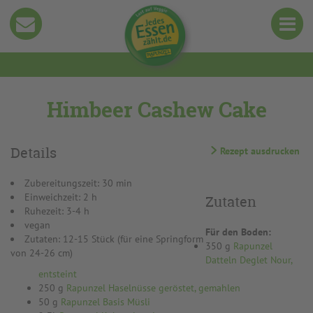
Himbeer Cashew Cake
Details
Rezept ausdrucken
Zubereitungszeit: 30 min
Einweichzeit: 2 h
Zutaten
Ruhezeit: 3-4 h
vegan
Für den Boden:
Zutaten: 12-15 Stück (für eine Springform
350 g
Rapunzel
von 24-26 cm)
Datteln Deglet Nour,
entsteint
250 g
Rapunzel Haselnüsse geröstet, gemahlen
50 g
Rapunzel Basis Müsli