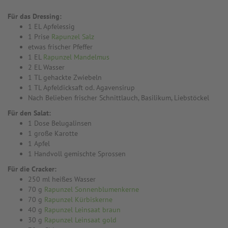
Für das Dressing:
1 EL Apfelessig
1 Prise
Rapunzel Salz
etwas frischer Pfeffer
1 EL
Rapunzel Mandelmus
2 EL Wasser
1 TL gehackte Zwiebeln
1 TL Apfeldicksaft od. Agavensirup
Nach Belieben frischer Schnittlauch, Basilikum, Liebstöckel
Für den Salat:
1 Dose Belugalinsen
1 große Karotte
1 Apfel
1 Handvoll gemischte Sprossen
Für die Cracker:
250 ml heißes Wasser
70 g
Rapunzel Sonnenblumenkerne
70 g
Rapunzel Kürbiskerne
40 g
Rapunzel Leinsaat braun
30 g
Rapunzel Leinsaat gold