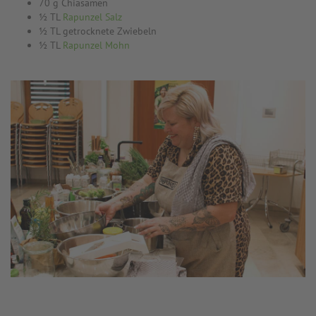
70 g Chiasamen
½ TL
Rapunzel Salz
½ TL getrocknete Zwiebeln
½ TL
Rapunzel Mohn