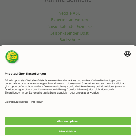
Veggie ABC
Experten antworten
Saisonkalender Gemüse
Saisonkalender Obst
Backschule
Kontakt
Du möchtest etwas über die vegetarisch-vegane Welt wissen? Gern
beantworten wir deine Fragen.
Kontaktiere uns hier
RAPUNZEL NATURKOST
Rapunzelstr. 1, 87764 Legau
Telefon: +49 (0)8330 / 529 - 0
Telefax: +49 (0)8330 / 529 – 1188
E-Mail:
veggie@rapunzel.de