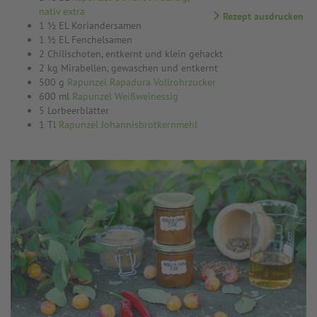
nativ extra
Rezept ausdrucken
1 ½ EL Koriandersamen
1 ½ EL Fenchelsamen
2 Chilischoten, entkernt und klein gehackt
2 kg Mirabellen, gewaschen und entkernt
500 g
Rapunzel Rapadura Vollrohrzucker
600 ml
Rapunzel Weißweinessig
5 Lorbeerblätter
1 Tl
Rapunzel Johannisbrotkernmehl