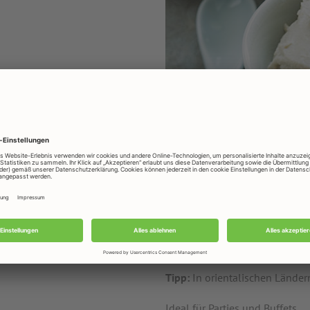
Zubereitung
Kichererbsenmehl mit der dre
Tahin untermischen und mit Kn
abschmecken.
Mit Kresse garnieren und zu We
Tipp:
In orientalischen Ländern
Ideal für Parties und Buffets