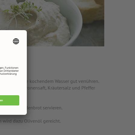
ifachen Menge kochendem Wasser gut verrühren.
oblauch, Zitronensaft, Kräutersalz und Pfeffer
iß- oder Fladenbrot servieren.
 wird dazu Olivenöl gereicht.