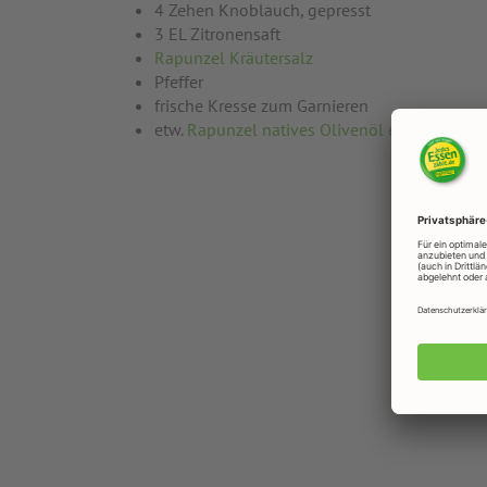
4 Zehen Knoblauch, gepresst
3 EL Zitronensaft
Rapunzel Kräutersalz
Pfeffer
frische Kresse zum Garnieren
etw.
Rapunzel natives Olivenöl extra