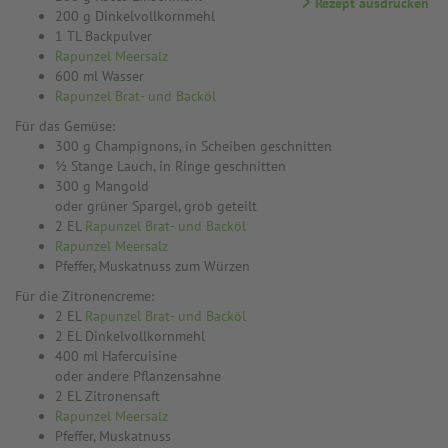
Rezept ausdrucken
200 g Dinkelvollkornmehl
1 TL Backpulver
Rapunzel Meersalz
600 ml Wasser
Rapunzel Brat- und Backöl
Für das Gemüse:
300 g Champignons, in Scheiben geschnitten
½ Stange Lauch, in Ringe geschnitten
300 g Mangold
oder grüner Spargel, grob geteilt
2 EL
Rapunzel Brat- und Backöl
Rapunzel Meersalz
Pfeffer, Muskatnuss zum Würzen
Für die Zitronencreme:
2 EL
Rapunzel Brat- und Backöl
2 EL Dinkelvollkornmehl
400 ml Hafercuisine
oder andere Pflanzensahne
2 EL Zitronensaft
Rapunzel Meersalz
Pfeffer, Muskatnuss