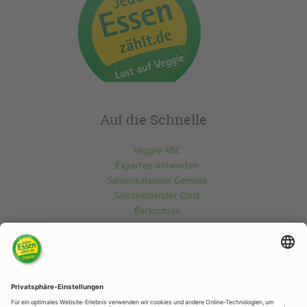
Auf die Schnelle
Veggie ABC
Experten antworten
Saisonkalender Gemüse
Saisonkalender Obst
Backschule
Kontakt
Du möchtest etwas über die vegetarisch-vegane Welt wissen? Gern
beantworten wir deine Fragen.