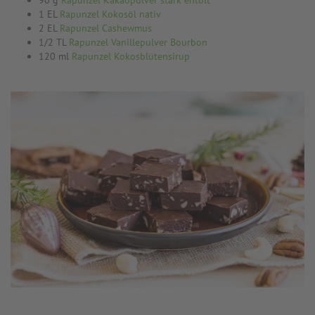
90 g
Rapunzel Kakaopulver stark entölt
1 EL
Rapunzel Kokosöl nativ
2 EL
Rapunzel Cashewmus
1/2 TL
Rapunzel Vanillepulver Bourbon
120 ml
Rapunzel Kokosblütensirup