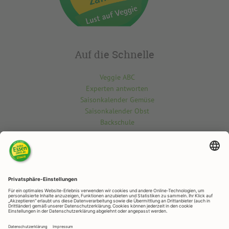
Auf die Schnelle
Veggie ABC
Experten antworten
Saisonkalender Gemüse
Saisonkalender Obst
Backschule
Kontakt
Du möchtest etwas über die vegetarisch-vegane Welt wissen? Gern
beantworten wir deine Fragen.
Kontaktiere uns hier
RAPUNZEL NATURKOST
Rapunzelstr. 1, 87764 Legau