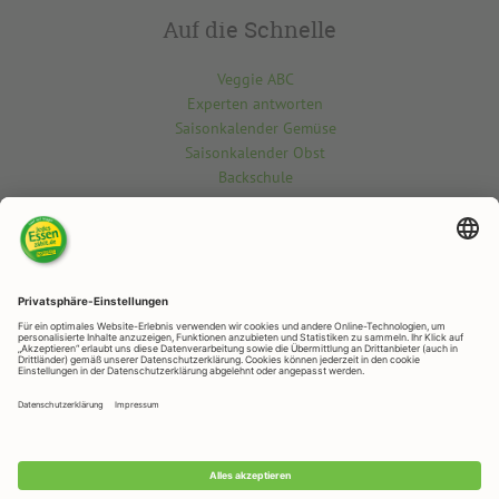
Auf die Schnelle
Veggie ABC
Experten antworten
Saisonkalender Gemüse
Saisonkalender Obst
Backschule
Kontakt
Du möchtest etwas über die vegetarisch-vegane Welt wissen? Gern
beantworten wir deine Fragen.
Kontaktiere uns hier
RAPUNZEL NATURKOST
Rapunzelstr. 1, 87764 Legau
Telefon: +49 (0)8330 / 529 - 0
Telefax: +49 (0)8330 / 529 – 1188
E-Mail:
veggie@rapunzel.de