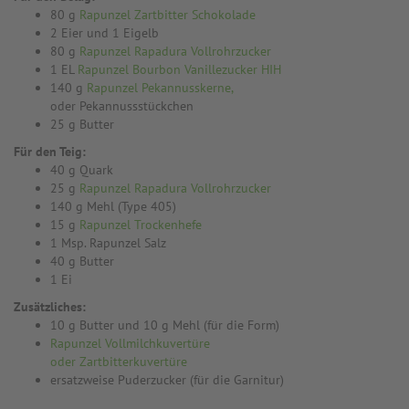
80 g
Rapunzel Zartbitter Schokolade
2 Eier und 1 Eigelb
80 g
Rapunzel Rapadura Vollrohrzucker
1 EL
Rapunzel Bourbon Vanillezucker HIH
140 g
Rapunzel Pekannusskerne,
oder Pekannussstückchen
25 g Butter
Für den Teig:
40 g Quark
25 g
Rapunzel Rapadura Vollrohrzucker
140 g Mehl (Type 405)
15 g
Rapunzel Trockenhefe
1 Msp. Rapunzel Salz
40 g Butter
1 Ei
Zusätzliches:
10 g Butter und 10 g Mehl (für die Form)
Rapunzel Vollmilchkuvertüre
oder Zartbitterkuvertüre
ersatzweise Puderzucker (für die Garnitur)