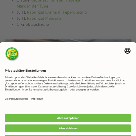
1 Tube
Rapunzel Tomaten-Paprika-
Mark in der Tube
½ TL
Rapunzel Crema di Peperonicino
½ TL
Rapunzel Meersalz
1 Knoblauchzehe