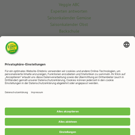
Veggie ABC
Experten antworten
Saisonkalender Gemüse
Saisonkalender Obst
Backschule
Kontakt
Du möchtest etwas über die vegetarisch-vegane Welt wissen? Gern
beantworten wir deine Fragen.
Kontaktiere uns hier
RAPUNZEL NATURKOST
Rapunzelstr. 1, 87764 Legau
Telefon: +49 (0)8330 / 529 - 0
Telefax: +49 (0)8330 / 529 – 1188
E-Mail:
veggie@rapunzel.de
•
RAPUNZEL NATURKOST GmbH © 2026 •
Impressum
&
Datenschutz
Datenschutz-Einstellungen