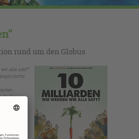
en“
tion rund um den Globus
wir alle satt?“
ängst nichts
iarden
 die Frage
nsfilm „Taste
en der