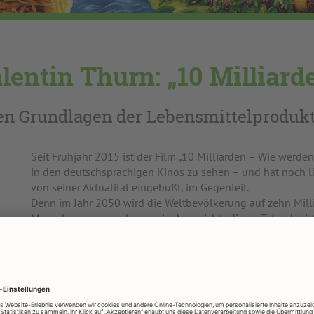
lentin Thurn: „10 Milliard
ten Grundlagen der Lebensmittelproduk
Seit Frühjahr 2015 ist der Film „10 Milliarden – Wie werden 
in den deutschsprachigen Kinos zu sehen – und hat noch l
von seiner Aktualität eingebüßt, im Gegenteil.
Denn im Jahr 2050 wird die Weltbevölkerung auf zehn Mill
Menschen angewachsen sein. Angesichts dieser Tatsache ist
„Wie werden wir alle satt?“ durchaus berechtigt.
Regisseur Valentin Thurn, bekannt durch den Dokumentatio
the Waste“, hat für „10 Milliarden“ die wichtigsten Grundlag
Lebensmittelproduktion rund um den Globus erkundet.