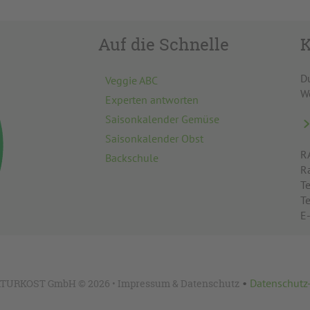
Auf die Schnelle
K
D
Veggie ABC
W
Experten antworten
Saisonkalender Gemüse
Saisonkalender Obst
R
Backschule
R
Te
T
E
•
Datenschutz
TURKOST GmbH © 2026 •
Impressum
&
Datenschutz