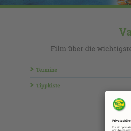
Va
Film über die wichtigs
Termine
Tippkiste