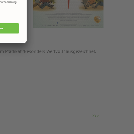
hat
den zwei
de behaupten,
trielle
lle
m Prädikat "Besonders Wertvoll" ausgezeichnet.
>>>