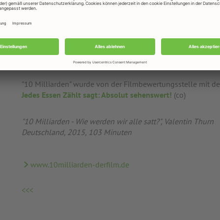
Er hat Bio-Bauern und Lebensmittelspekulanten getroffen, 
Laborgärten und Fleischfabriken besucht. Er setzt sich mit 
Lagern auseinander, die völlig gegensätzlich sind und bei
die Lösung auf seine Frage zu kennen – einerseits die indus
Landwirtschaft, andererseits die biologische und traditione
Landwirtschaft.
"10 Milliarden" wurde von der Filmbewertungsstelle mit de
Jedes Essen Zählt sagt: Absolut sehenswert!
(co)
"10 Milliarden - Wie werden wir alle satt?", Valentin Thurn
Deutschland, 2015, 103 Minuten
www.10milliarden-derfilm.de
<<<