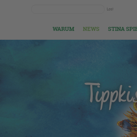
Los!
WARUM
NEWS
STINA SP