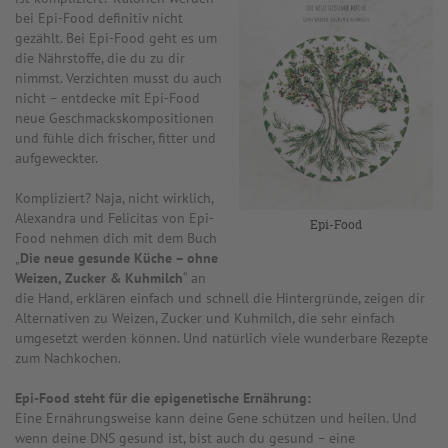
bei Epi-Food definitiv nicht
gezählt. Bei Epi-Food geht es um
die Nährstoffe, die du zu dir
nimmst. Verzichten musst du auch
nicht – entdecke mit Epi-Food
neue Geschmackskompositionen
und fühle dich frischer, fitter und
aufgeweckter.
Kompliziert? Naja, nicht wirklich,
Alexandra und Felicitas von Epi-
Epi-Food
Food nehmen dich mit dem Buch
„
Die neue gesunde Küche – ohne
Weizen, Zucker & Kuhmilch
“ an
die Hand, erklären einfach und schnell die Hintergründe, zeigen dir
Alternativen zu Weizen, Zucker und Kuhmilch, die sehr einfach
umgesetzt werden können. Und natürlich viele wunderbare Rezepte
zum Nachkochen.
Epi-Food steht für die epigenetische Ernährung:
Eine Ernährungsweise kann deine Gene schützen und heilen. Und
wenn deine DNS gesund ist, bist auch du gesund – eine