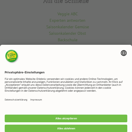
Auf die Schnelle
Veggie ABC
Experten antworten
Saisonkalender Gemüse
Saisonkalender Obst
Backschule
Kontakt
Du möchtest etwas über die vegetarisch-vegane Welt wissen? Gern
beantworten wir deine Fragen.
Kontaktiere uns hier
RAPUNZEL NATURKOST
Rapunzelstr. 1, 87764 Legau
Telefon: +49 (0)8330 / 529 - 0
Telefax: +49 (0)8330 / 529 – 1188
E-Mail:
veggie@rapunzel.de