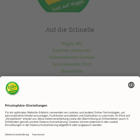
Auf die Schnelle
Veggie ABC
Experten antworten
Saisonkalender Gemüse
Saisonkalender Obst
Backschule
Kontakt
Du möchtest etwas über die vegetarisch-vegane Welt wissen? Gern
beantworten wir deine Fragen.
Kontaktiere uns hier
RAPUNZEL NATURKOST
Rapunzelstr. 1, 87764 Legau