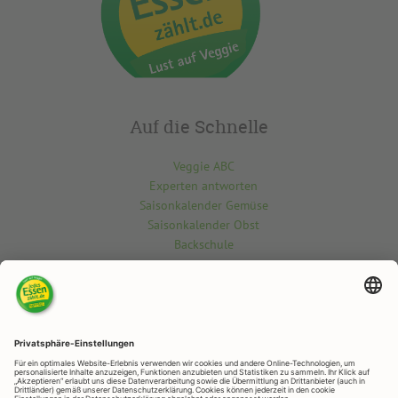
Auf die Schnelle
Veggie ABC
Experten antworten
Saisonkalender Gemüse
Saisonkalender Obst
Backschule
Kontakt
Du möchtest etwas über die vegetarisch-vegane Welt wissen? Gern
beantworten wir deine Fragen.
Kontaktiere uns hier