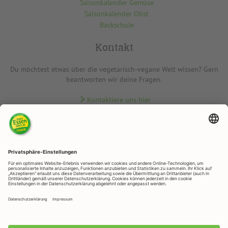
Saisonkalender Gemüse
Saisonkalender Obst
Backschule
Kontakt
Du möchtest etwas über die vegetarisch-vegane Welt wissen? Gern
beantworten wir deine Fragen.
Kontaktiere uns hier
RAPUNZEL NATURKOST
Rapunzelstr. 1, 87764 Legau
Telefon: +49 (0)8330 / 529 - 0
Telefax: +49 (0)8330 / 529 – 1188
E-Mail:
veggie@rapunzel.de
•
RAPUNZEL NATURKOST GmbH © 2026 •
Impressum
&
Datenschutz
Datenschutz-Einstellungen