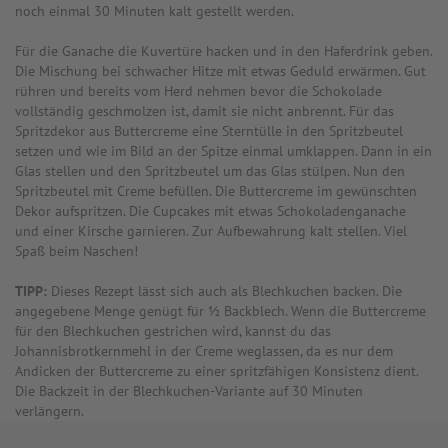
noch einmal 30 Minuten kalt gestellt werden.
Für die Ganache die Kuvertüre hacken und in den Haferdrink geben.
Die Mischung bei schwacher Hitze mit etwas Geduld erwärmen. Gut
rühren und bereits vom Herd nehmen bevor die Schokolade
vollständig geschmolzen ist, damit sie nicht anbrennt. Für das
Spritzdekor aus Buttercreme eine Sterntülle in den Spritzbeutel
setzen und wie im Bild an der Spitze einmal umklappen. Dann in ein
Glas stellen und den Spritzbeutel um das Glas stülpen. Nun den
Spritzbeutel mit Creme befüllen. Die Buttercreme im gewünschten
Dekor aufspritzen. Die Cupcakes mit etwas Schokoladenganache
und einer Kirsche garnieren. Zur Aufbewahrung kalt stellen. Viel
Spaß beim Naschen!
TIPP:
Dieses Rezept lässt sich auch als Blechkuchen backen. Die
angegebene Menge genügt für ½ Backblech. Wenn die Buttercreme
für den Blechkuchen gestrichen wird, kannst du das
Johannisbrotkernmehl in der Creme weglassen, da es nur dem
Andicken der Buttercreme zu einer spritzfähigen Konsistenz dient.
Die Backzeit in der Blechkuchen-Variante auf 30 Minuten
verlängern.