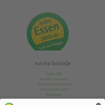
Auf die Schnelle
Veggie ABC
Experten antworten
Saisonkalender Gemüse
Saisonkalender Obst
Backschule
Kontakt