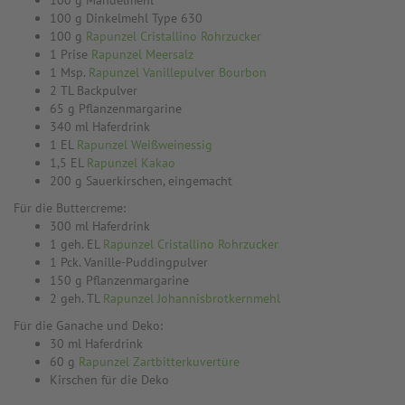
100 g Mandelmehl
100 g Dinkelmehl Type 630
100 g
Rapunzel Cristallino Rohrzucker
1 Prise
Rapunzel Meersalz
1 Msp.
Rapunzel Vanillepulver Bourbon
2 TL Backpulver
65 g Pflanzenmargarine
340 ml Haferdrink
1 EL
Rapunzel Weißweinessig
1,5 EL
Rapunzel Kakao
200 g Sauerkirschen, eingemacht
Für die Buttercreme:
300 ml Haferdrink
1 geh. EL
Rapunzel Cristallino Rohrzucker
1 Pck. Vanille-Puddingpulver
150 g Pflanzenmargarine
2 geh. TL
Rapunzel Johannisbrotkernmehl
Für die Ganache und Deko:
30 ml Haferdrink
60 g
Rapunzel Zartbitterkuvertüre
Kirschen für die Deko