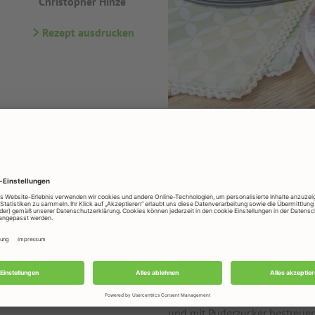
Christopher Hinze
Rezept ausdrucken
tel
chnitten
Zubereitung
Den Backofen auf 180°C Ober-/
Eier, Meersalz und Vanille in
Dinkelmehl und Backpulver ve
Hafersahne und das weiche K
(Zimmertemperatur!) zugeben u
Rhabarber hinzufügen und eben
mit Backpapier ausgelegte Ba
180°C für circa 40-45 Minute
und mit Puderzucker bestreuen