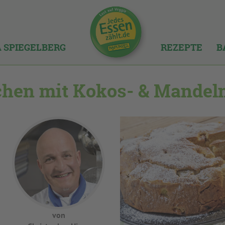
A SPIEGELBERG
REZEPTE
B
hen mit Kokos- & Mandelm
von