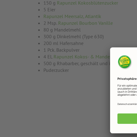
150 g
Rapunzel Kokosblütenzucker
5 Eier
Rapunzel Meersalz, Atlantik
2 Msp.
Rapunzel Bourbon Vanille
80 g Mandelmehl
300 g Dinkelmehl (Type 630)
200 ml Hafersahne
1 Pck. Backpulver
4 EL
Rapunzel Kokos- & Mandelmus mit Dat
500 g Rhabarber, geschält und in Stücke ges
Puderzucker