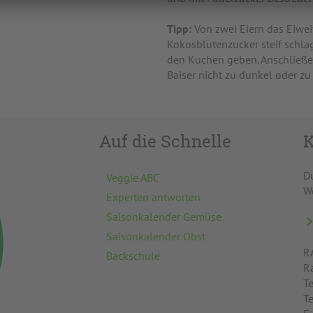
Tipp:
Von zwei Eiern das Eiwei
Kokosblütenzucker steif schla
den Kuchen geben. Anschließe
Baiser nicht zu dunkel oder zu 
Auf die Schnelle
K
D
Veggie ABC
W
Experten antworten
Saisonkalender Gemüse
Saisonkalender Obst
R
Backschule
R
Te
T