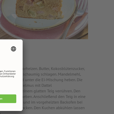
Unterhitze vorheizen. Butter, Kokosblütenzucker,
 einer Schüssel schaumig schlagen. Mandelmehl,
rmischen und unter die Ei-Mischung heben. Die
okos- & Mandelmus mit Dattel
nd alles zu einem glatten Teig verrühren. Den
falls unterheben. Anschließend den Teig in eine
ckform geben und im vorgeheizten Backofen bei
n goldbraun backen. Den Kuchen abkühlen lassen
.