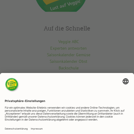
Auf die Schnelle
Veggie ABC
Experten antworten
Saisonkalender Gemüse
Saisonkalender Obst
Backschule
Kontakt
Du möchtest etwas über die vegetarisch-vegane Welt wissen? Gern
beantworten wir deine Fragen.
Kontaktiere uns hier
RAPUNZEL NATURKOST
Rapunzelstr. 1, 87764 Legau